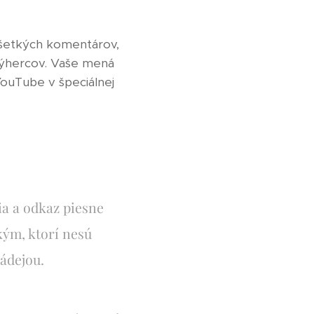
všetkých komentárov,
výhercov. Vaše mená
YouTube v špeciálnej
ia a odkaz piesne
kým, ktorí nesú
nádejou.