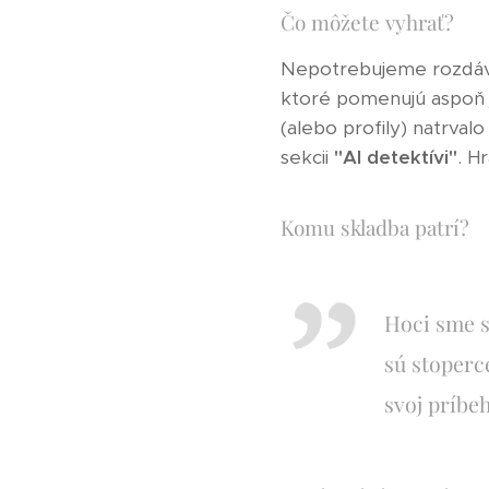
Čo môžete vyhrať?
Nepotrebujeme rozdáva
ktoré pomenujú aspoň 
(alebo profily) natrval
sekcii
"AI detektívi"
. H
Komu skladba patrí?
Hoci sme s
sú stoperc
svoj príbeh