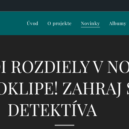
Úvod
O projekte
Novinky
Albumy
I ROZDIELY V 
OKLIPE! ZAHRAJ 
DETEKTÍVA 🔎