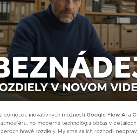
ený pomocou inovatívnych možností
Google Flow AI
a
O
 atmosféru, no moderná technológia občas v detailoch n
áberoch hravé rozdiely. My sme sa ich rozhodli neoprav