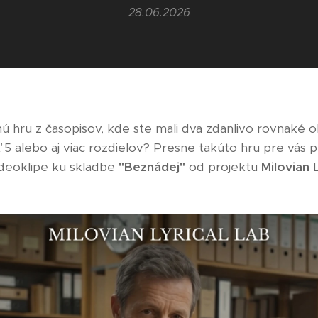
28.06.2026
ú hru z časopisov, kde ste mali dva zdanlivo rovnaké 
 5 alebo aj viac rozdielov? Presne takúto hru pre vás p
ideoklipe ku skladbe
"Beznádej"
od projektu
Milovian 