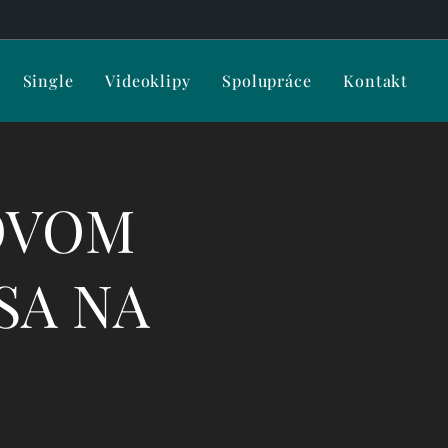
Single
Videoklipy
Spolupráce
Kontakt
NOVOM
SA NA