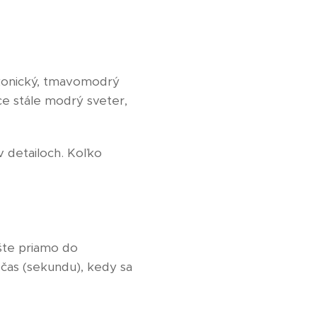
ikonický, tmavomodrý
ce stále modrý sveter,
 detailoch. Koľko
íšte priamo do
 čas (sekundu), kedy sa