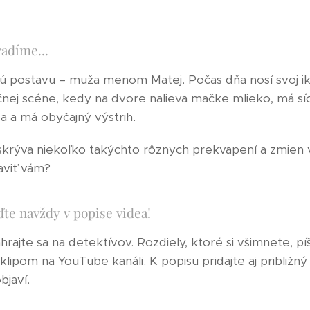
radíme... 😉
nú postavu – muža menom Matej. Počas dňa nosí svoj 
čnej scéne, kedy na dvore nalieva mačke mlieko, má sí
a a má obyčajný výstrih.
skrýva niekoľko takýchto rôznych prekvapení a zmien v
aviť vám?
ďte navždy v popise videa!
zahrajte sa na detektívov. Rozdiely, ktoré si všimnete, p
ipom na YouTube kanáli. K popisu pridajte aj približný
bjaví.