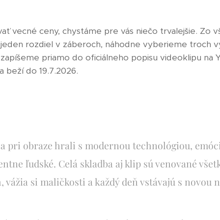
ť vecné ceny, chystáme pre vás niečo trvalejšie. Zo 
jeden rozdiel v záberoch, náhodne vyberieme troch 
o zapíšeme priamo do oficiálneho popisu videoklipu na 
ra beží do 19.7.2026.
a pri obraze hrali s modernou technológiou, emóc
entne ľudské. Celá skladba aj klip sú venované všet
, vážia si maličkosti a každý deň vstávajú s novou 