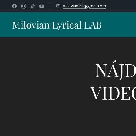
milovianlab@gmail.com
Milovian Lyrical LAB
NÁJD
VIDE