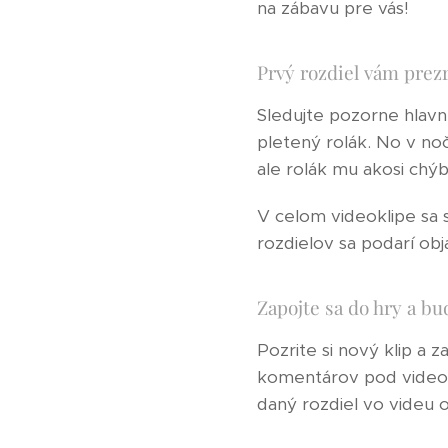
na zábavu pre vás!
Prvý rozdiel vám prez
Sledujte pozorne hlav
pletený rolák. No v no
ale rolák mu akosi chýb
V celom videoklipe sa 
rozdielov sa podarí obj
Zapojte sa do hry a bu
Pozrite si nový klip a 
komentárov pod videokl
daný rozdiel vo videu o