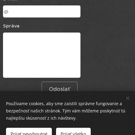
Správa
Odoslať
Používame cookies, aby sme zaistili správne fungovanie a
bezpečnosť našich stránok. Tým vám môžeme poskytnúť tú
najlepšiu skúsenosť z ich návštevy.
© 2025 Milovian Lyrical LAB - Vraj mám práva, tak si volím. Od
zajtra šťastie, koniec smoly.
Prijať nevyhnutné
Prijať všetko